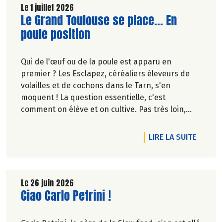
Le 1 juillet 2026
Lire la suite de l'article
Le Grand Toulouse se place... En
poule position
Qui de l'œuf ou de la poule est apparu en
premier ? Les Esclapez, céréaliers éleveurs de
volailles et de cochons dans le Tarn, s'en
moquent ! La question essentielle, c'est
comment on élève et on cultive. Pas très loin,
dans les vergers de la Ferme du Rouge-Gorge, on
est en phase. Comme dans les 19 magasins
DE L'A
LIRE LA SUITE
Biocoop du Grand Toulouse. Ceux-là et d'autres
producteurs jouent collectif pour développer et
structurer une agriculture bio paysanne sur leur
territoire. Nous y étions à la fin de l'hiver. Suivez-
Le 26 juin 2026
Lire la suite de l'article
Ciao Carlo Petrini !
nous.
Pascale Solana.