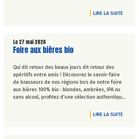
Marie-Pierre Chavel.
DE L'A
LIRE LA SUITE
Le 27 mai 2026
Lire la suite de l'article
Foire aux bières bio
Qui dit retour des beaux jours dit retour des
apéritifs entre amis ! Découvrez le savoir-faire
de brasseurs de nos régions lors de notre foire
aux bières 100% bio : blondes, ambrées, IPA ou
sans alcool, profitez d'une sélection authentique
et engagée pour satisfaire toutes les envies.
DE L'A
LIRE LA SUITE