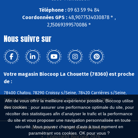
Téléphone :
09 63 59 94 84
Coordonnées GPS :
48,9077534030878 ° ,
2,15069399570086 °
Nous suivre sur
Votre magasin Biocoop La Chouette (78360) est proche
de :
78400 Chatou, 78290 Croissy s/Seine, 78420 Carrières s/Seine,
78800 Houilles, 78230 Le Pecq, 78110 Le Vésinet, 78360
Afin de vous offrir la meilleure expérience possible, Biocoop utilise
Montesson
des cookies : pour assurer une performance optimale du site, pour
récolter des statistiques afin d'analyser le trafic et la performance
du site et vous proposer une navigation personnalisée en toute
sécurité. Vous pouvez changer d'avis à tout moment en
Biocoop.fr
Le réseau Biocoop
paramétrant vos cookies. OK pour vous ?
Copyright Biocoop 2026