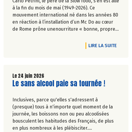
Carlo Petrini, le père de la Slow food, s’en est allé
à la fin du mois de mai (1949-2026). Ce
mouvement international né dans les années 80
en réaction à l’installation d’un Mc Do au cœur
de Rome prône unenourriture « bonne, propre
et juste pour tous ».En hommage, nous
republions ici l’entretien qu’il avait accordé
DE L'AR
LIRE LA SUITE
àCulture Bioen 2018,et qui reste totalement
d'actualité.
Le 24 juin 2026
Lire la suite de l'article
Le sans alcool paie sa tournée !
Inclusives, parce qu'elles s'adressent à
(presque) tous à n'importe quel moment de la
journée, les boissons non ou peu alcoolisées
bousculent les habitudes des Français, de plus
en plus nombreux à les plébisciter.