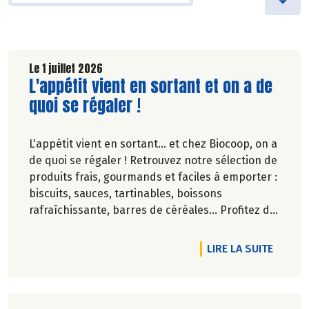
Le 1 juillet 2026
Lire la suite de l'article
L'appétit vient en sortant et on a de
quoi se régaler !
L'appétit vient en sortant... et chez Biocoop, on a
de quoi se régaler ! Retrouvez notre sélection de
produits frais, gourmands et faciles à emporter :
biscuits, sauces, tartinables, boissons
rafraîchissante, barres de céréales... Profitez de
20%* de remise sur une sélection de produits du
2 juillet au 12 août 2026 inclus.
DE L'A
LIRE LA SUITE