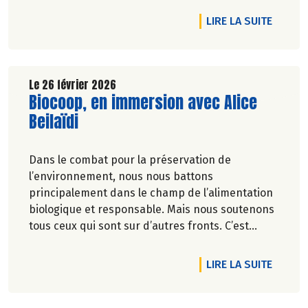
DE L'A
LIRE LA SUITE
Le 26 février 2026
Lire la suite de l'article
Biocoop, en immersion avec Alice
Beilaïdi
Dans le combat pour la préservation de
l’environnement, nous nous battons
principalement dans le champ de l’alimentation
biologique et responsable. Mais nous soutenons
tous ceux qui sont sur d’autres fronts. C’est
pourquoi Biocoop a décidé d’apporter une
nouvelle fois son soutien à la série
DE L'A
LIRE LA SUITE
documentaireImmersion : une aventure
humaine, sportive et engagée.