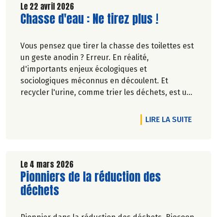
Le 22 avril 2026
Lire la suite de l'article
Chasse d'eau : Ne tirez plus !
Vous pensez que tirer la chasse des toilettes est
un geste anodin ? Erreur. En réalité,
d'importants enjeux écologiques et
sociologiques méconnus en découlent. Et
recycler l'urine, comme trier les déchets, est une
idée qui fait son chemin. Oups, ne tournez pas la
page, on vous explique le besoin.
DE L'AR
LIRE LA SUITE
Pascale Solana.
Le 4 mars 2026
Lire la suite de l'article
Pionniers de la réduction des
déchets