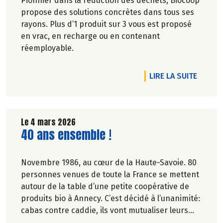
Pionnier dans la réduction des déchets, Biocoop
propose des solutions concrètes dans tous ses
rayons. Plus d’1 produit sur 3 vous est proposé
en vrac, en recharge ou en contenant
réemployable.
DE L'A
LIRE LA SUITE
Le 4 mars 2026
Lire la suite de l'article
40 ans ensemble !
Novembre 1986, au cœur de la Haute-Savoie. 80
personnes venues de toute la France se mettent
autour de la table d’une petite coopérative de
produits bio à Annecy. C’est décidé à l’unanimité:
cabas contre caddie, ils vont mutualiser leurs
achats bio en montant une association loi 1901.