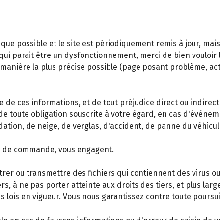
que possible et le site est périodiquement remis à jour, mai
ui parait être un dysfonctionnement, merci de bien vouloir le 
a manière la plus précise possible (page posant problème, ac
e de ces informations, et de tout préjudice direct ou indirect
de toute obligation souscrite à votre égard, en cas d'événe
dation, de neige, de verglas, d'accident, de panne du véhicu
ise de commande, vous engagent.
trer ou transmettre des fichiers qui contiennent des virus ou
rs, à ne pas porter atteinte aux droits des tiers, et plus lar
es lois en vigueur. Vous nous garantissez contre toute poursuit