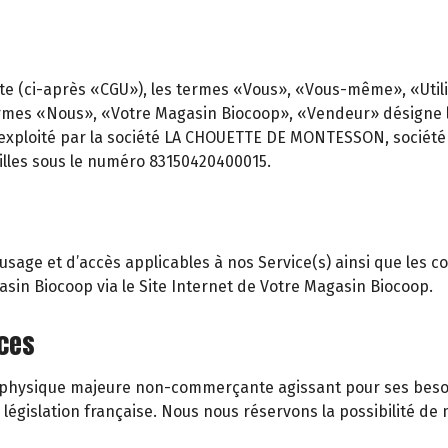
te (ci-après «CGU»), les termes «Vous», «Vous-même», «Utilisa
rmes «Nous», «Votre Magasin Biocoop», «Vendeur» désigne le 
 exploité par la société LA CHOUETTE DE MONTESSON, société S
lles sous le numéro 83150420400015.
age et d’accès applicables à nos Service(s) ainsi que les cond
gasin Biocoop via le Site Internet de Votre Magasin Biocoop.
ices
ne physique majeure non-commerçante agissant pour ses besoi
gislation française. Nous nous réservons la possibilité de m