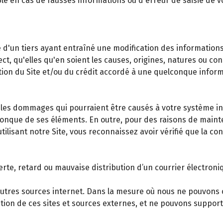
le en cas de fausses informations ou d'erreur de saisie de
'un tiers ayant entraîné une modification des informations mi
ct, qu'elles qu'en soient les causes, origines, natures ou c
isation du Site et/ou du crédit accordé à une quelconque inf
s dommages qui pourraient être causés à votre système info
elconque de ses éléments. En outre, pour des raisons de main
tilisant notre Site, vous reconnaissez avoir vérifié que la c
te, retard ou mauvaise distribution d’un courrier électroniq
d'autres sources internet. Dans la mesure où nous ne pouvons 
tion de ces sites et sources externes, et ne pouvons suppor