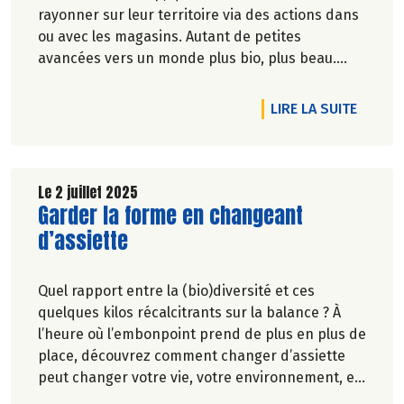
rayonner sur leur territoire via des actions dans
ou avec les magasins. Autant de petites
avancées vers un monde plus bio, plus beau.
Marie-Pierre Chavel, avec Anne Basset.
DE L'A
LIRE LA SUITE
Le 2 juillet 2025
Lire la suite de l'article
Garder la forme en changeant
d’assiette
Quel rapport entre la (bio)diversité et ces
quelques kilos récalcitrants sur la balance ? À
l’heure où l’embonpoint prend de plus en plus de
place, découvrez comment changer d’assiette
peut changer votre vie, votre environnement, et
votre moral. Votre meilleur allié pour un corps de