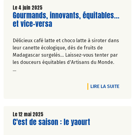
Découvrez notre nouveau film publicitaire qui
Le 4 juin 2025
Lire la suite de l'article
Gourmands, innovants, équitables...
revient sur nos engagements de longue date
pour le plaisir de consommer autrement !
et vice-versa
Délicieux café latte et choco latte à siroter dans
leur canette écologique, dés de fruits de
Madagascar surgelés... Laissez-vous tenter par
les douceurs équitables d'Artisans du Monde.
Véronique Bourfe-Rivière.
DE L'A
LIRE LA SUITE
Le 12 mai 2025
Lire la suite de l'article
C'est de saison : le yaourt