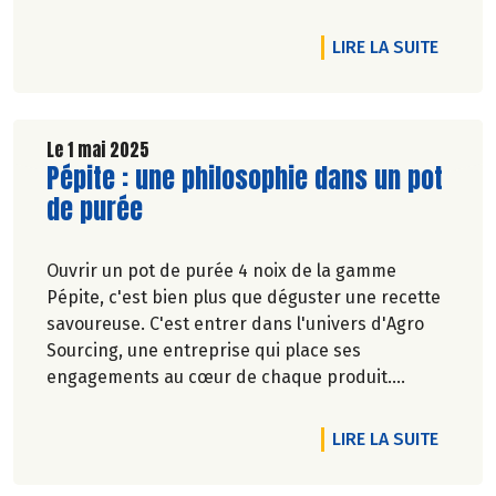
Cosmébio.
DE L'A
LIRE LA SUITE
Le 1 mai 2025
Lire la suite de l'article
Pépite : une philosophie dans un pot
de purée
Ouvrir un pot de purée 4 noix de la gamme
Pépite, c'est bien plus que déguster une recette
savoureuse. C'est entrer dans l'univers d'Agro
Sourcing, une entreprise qui place ses
engagements au cœur de chaque produit.
Véronique Bourfe-Rivière.
DE L'A
LIRE LA SUITE