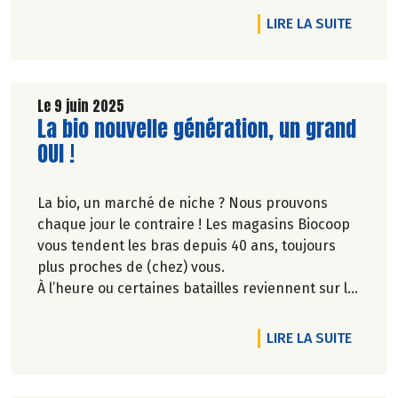
rêve ? Votre magasin Biocoop et ses rayons,
DE L'A
LIRE LA SUITE
remplis de pépites !
Le 9 juin 2025
Lire la suite de l'article
La bio nouvelle génération, un grand
OUI !
La bio, un marché de niche ? Nous prouvons
chaque jour le contraire ! Les magasins Biocoop
vous tendent les bras depuis 40 ans, toujours
plus proches de (chez) vous.
À l’heure ou certaines batailles reviennent sur le
devant de la scène, nos combats d’hier vous
permettent aujourd’hui de déguster facilement
DE L'A
LIRE LA SUITE
le meilleur de l’alimentation biologique. Dites OUI
au plaisir de vos papilles sans compromis sur
vos convictions.