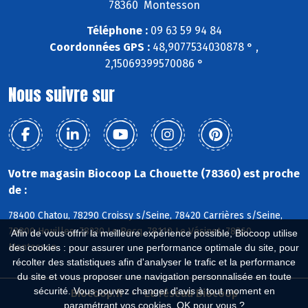
78360 Montesson
Téléphone :
09 63 59 94 84
Coordonnées GPS :
48,9077534030878 ° ,
2,15069399570086 °
Nous suivre sur
Votre magasin Biocoop La Chouette (78360) est proche
de :
78400 Chatou, 78290 Croissy s/Seine, 78420 Carrières s/Seine,
78800 Houilles, 78230 Le Pecq, 78110 Le Vésinet, 78360
Afin de vous offrir la meilleure expérience possible, Biocoop utilise
Montesson
des cookies : pour assurer une performance optimale du site, pour
récolter des statistiques afin d'analyser le trafic et la performance
du site et vous proposer une navigation personnalisée en toute
sécurité. Vous pouvez changer d'avis à tout moment en
Biocoop.fr
Le réseau Biocoop
paramétrant vos cookies. OK pour vous ?