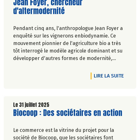
Lire la suite de l'article
Jean Foyer, chercheur
d'altermodernité
Pendant cinq ans, l'anthropologue Jean Foyer a
enquêté sur les vignerons enbiodynamie. Ce
mouvement pionnier de l'agriculture bio a très
tôt interrogé le modèle agricole dominant et su
développer d'autres formes de modernité,
comme le chercheur le démontre dans le livre
Les Êtres de la vigne, où l'on découvre des
DE L'A
LIRE LA SUITE
paysans animés d'un rapport à la nature
inspirant. Comme une invitation à renouveler la
dégustation du vin, dans et par tous les sens*...
Le 31 juillet 2025
Lire la suite de l'article
Biocoop : Des sociétaires en action
Propos recueillis parPascale Solana.
Le commerce est la vitrine du projet pour la
société de Biocoop, que les sociétaires font