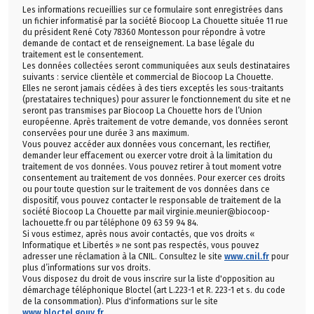
Les informations recueillies sur ce formulaire sont enregistrées dans
un fichier informatisé par la société Biocoop La Chouette située 11 rue
du président René Coty 78360 Montesson pour répondre à votre
demande de contact et de renseignement. La base légale du
traitement est le consentement.
Les données collectées seront communiquées aux seuls destinataires
suivants : service clientèle et commercial de Biocoop La Chouette.
Elles ne seront jamais cédées à des tiers exceptés les sous-traitants
(prestataires techniques) pour assurer le fonctionnement du site et ne
seront pas transmises par Biocoop La Chouette hors de l’Union
européenne. Après traitement de votre demande, vos données seront
conservées pour une durée 3 ans maximum.
Vous pouvez accéder aux données vous concernant, les rectifier,
demander leur effacement ou exercer votre droit à la limitation du
traitement de vos données. Vous pouvez retirer à tout moment votre
consentement au traitement de vos données. Pour exercer ces droits
ou pour toute question sur le traitement de vos données dans ce
dispositif, vous pouvez contacter le responsable de traitement de la
société Biocoop La Chouette par mail virginie.meunier@biocoop-
lachouette.fr ou par téléphone 09 63 59 94 84.
Si vous estimez, après nous avoir contactés, que vos droits «
Informatique et Libertés » ne sont pas respectés, vous pouvez
adresser une réclamation à la CNIL. Consultez le site
www.cnil.fr
pour
plus d’informations sur vos droits.
Vous disposez du droit de vous inscrire sur la liste d'opposition au
démarchage téléphonique Bloctel (art L.223-1 et R. 223-1 et s. du code
de la consommation). Plus d'informations sur le site
www.bloctel.gouv.fr