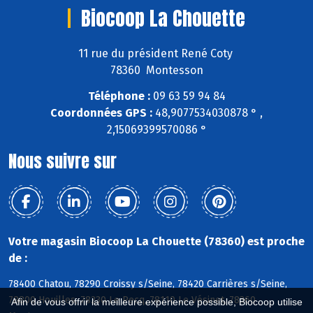
Biocoop La Chouette
11 rue du président René Coty
78360 Montesson
Téléphone :
09 63 59 94 84
Coordonnées GPS :
48,9077534030878 ° ,
2,15069399570086 °
Nous suivre sur
Votre magasin Biocoop La Chouette (78360) est proche
de :
78400 Chatou, 78290 Croissy s/Seine, 78420 Carrières s/Seine,
78800 Houilles, 78230 Le Pecq, 78110 Le Vésinet, 78360
Afin de vous offrir la meilleure expérience possible, Biocoop utilise