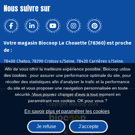
Nous suivre sur
Votre magasin Biocoop La Chouette (78360) est proche
de :
78400 Chatou, 78290 Croissy s/Seine, 78420 Carrières s/Seine,
78800 Houilles, 78230 Le Pecq, 78110 Le Vésinet, 78360
Afin de vous offrir la meilleure expérience possible, Biocoop utilise
Montesson
des cookies : pour assurer une performance optimale du site, pour
récolter des statistiques afin d'analyser le trafic et la performance
du site et vous proposer une navigation personnalisée en toute
sécurité. Vous pouvez changer d'avis à tout moment en
Biocoop.fr
Le réseau Biocoop
paramétrant vos cookies. OK pour vous ?
Copyright Biocoop 2026
En savoir plus et paramétrer les cookies
Je refuse
J'accepte
Réalisé par