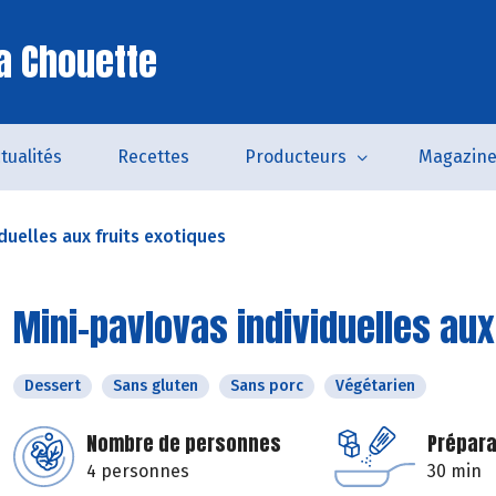
a Chouette
tualités
Recettes
Producteurs
Magazin
duelles aux fruits exotiques
Mini-pavlovas individuelles aux
Dessert
Sans gluten
Sans porc
Végétarien
Nombre de personnes
Prépara
4 personnes
30 min