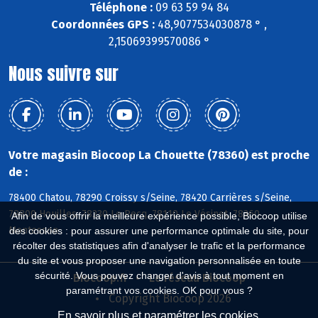
Téléphone :
09 63 59 94 84
Coordonnées GPS :
48,9077534030878 ° ,
2,15069399570086 °
Nous suivre sur
Votre magasin Biocoop La Chouette (78360) est proche
de :
78400 Chatou, 78290 Croissy s/Seine, 78420 Carrières s/Seine,
78800 Houilles, 78230 Le Pecq, 78110 Le Vésinet, 78360
Afin de vous offrir la meilleure expérience possible, Biocoop utilise
Montesson
des cookies : pour assurer une performance optimale du site, pour
récolter des statistiques afin d'analyser le trafic et la performance
du site et vous proposer une navigation personnalisée en toute
sécurité. Vous pouvez changer d'avis à tout moment en
Biocoop.fr
Le réseau Biocoop
paramétrant vos cookies. OK pour vous ?
Copyright Biocoop 2026
En savoir plus et paramétrer les cookies