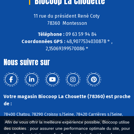
Biocoop La Chouette
11 rue du président René Coty
78360 Montesson
Téléphone :
09 63 59 94 84
Coordonnées GPS :
48,9077534030878 ° ,
2,15069399570086 °
Nous suivre sur
Votre magasin Biocoop La Chouette (78360) est proche
de :
78400 Chatou, 78290 Croissy s/Seine, 78420 Carrières s/Seine,
78800 Houilles, 78230 Le Pecq, 78110 Le Vésinet, 78360
Afin de vous offrir la meilleure expérience possible, Biocoop utilise
Montesson
des cookies : pour assurer une performance optimale du site, pour