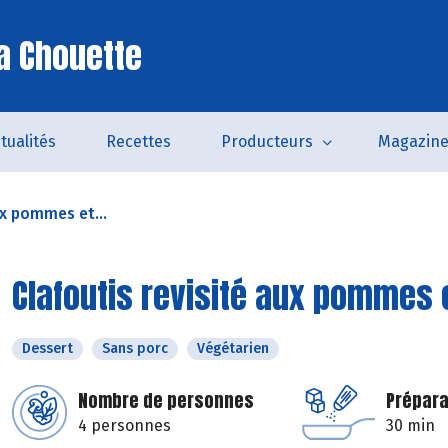
a Chouette
tualités
Recettes
Producteurs
Magazin
ux pommes et...
Clafoutis revisité aux pommes 
Dessert
Sans porc
Végétarien
Nombre de personnes
Prépara
4 personnes
30 min