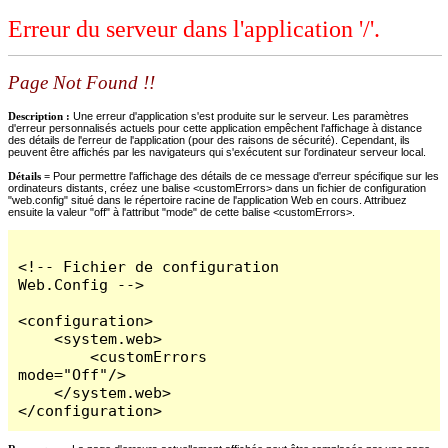
Erreur du serveur dans l'application '/'.
Page Not Found !!
Description :
Une erreur d'application s'est produite sur le serveur. Les paramètres
d'erreur personnalisés actuels pour cette application empêchent l'affichage à distance
des détails de l'erreur de l'application (pour des raisons de sécurité). Cependant, ils
peuvent être affichés par les navigateurs qui s'exécutent sur l'ordinateur serveur local.
Détails =
Pour permettre l'affichage des détails de ce message d'erreur spécifique sur les
ordinateurs distants, créez une balise <customErrors> dans un fichier de configuration
"web.config" situé dans le répertoire racine de l'application Web en cours. Attribuez
ensuite la valeur "off" à l'attribut "mode" de cette balise <customErrors>.
<!-- Fichier de configuration 
Web.Config -->

<configuration>

    <system.web>

        <customErrors 
mode="Off"/>

    </system.web>

</configuration>