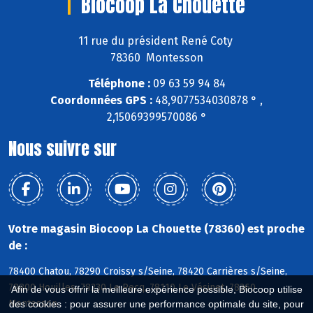
Biocoop La Chouette
11 rue du président René Coty
78360 Montesson
Téléphone :
09 63 59 94 84
Coordonnées GPS :
48,9077534030878 ° ,
2,15069399570086 °
Nous suivre sur
Votre magasin Biocoop La Chouette (78360) est proche
de :
78400 Chatou, 78290 Croissy s/Seine, 78420 Carrières s/Seine,
78800 Houilles, 78230 Le Pecq, 78110 Le Vésinet, 78360
Afin de vous offrir la meilleure expérience possible, Biocoop utilise
Montesson
des cookies : pour assurer une performance optimale du site, pour