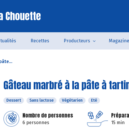
a Chouette
tualités
Recettes
Producteurs
Magazin
âte...
Gâteau marbré à la pâte à tarti
Dessert
Sans lactose
Végétarien
Eté
Nombre de personnes
Prépara
6 personnes
15 min