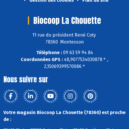
Gestion des cookies
Plan du site
Biocoop La Chouette
11 rue du président René Coty
78360 Montesson
Téléphone :
09 63 59 94 84
Coordonnées GPS :
48,9077534030878 ° ,
2,15069399570086 °
Nous suivre sur
Votre magasin Biocoop La Chouette (78360) est proche
de :