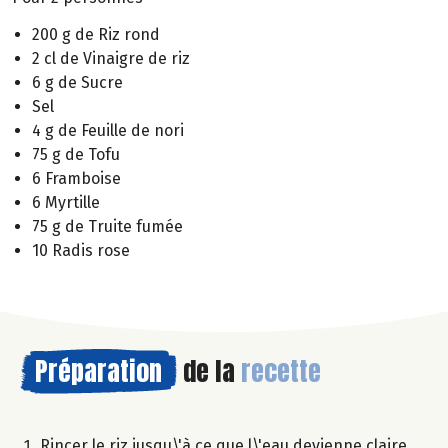
200 g de Riz rond
2 cl de Vinaigre de riz
6 g de Sucre
Sel
4 g de Feuille de nori
75 g de Tofu
6 Framboise
6 Myrtille
75 g de Truite fumée
10 Radis rose
Préparation
de la
recette
Rincer le riz jusqu\'à ce que l\'eau devienne claire,