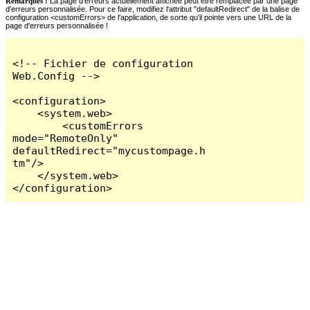
Remarques :
La page d'erreurs actuellement affichée peut être remplacée par une page
d'erreurs personnalisée. Pour ce faire, modifiez l'attribut "defaultRedirect" de la balise de
configuration <customErrors> de l'application, de sorte qu'il pointe vers une URL de la
page d'erreurs personnalisée !
<!-- Fichier de configuration 
Web.Config -->

<configuration>

    <system.web>

        <customErrors 
mode="RemoteOnly" 
defaultRedirect="mycustompage.h
tm"/>

    </system.web>

</configuration>