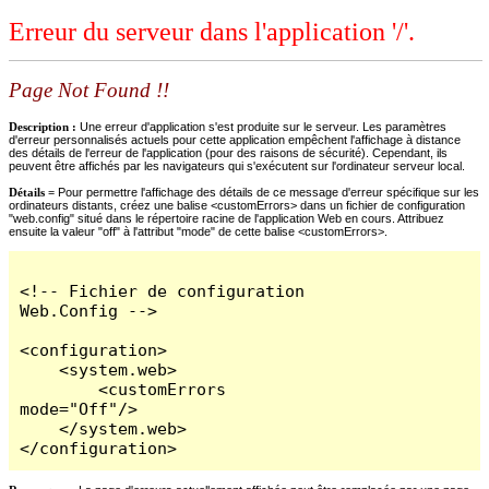
Erreur du serveur dans l'application '/'.
Page Not Found !!
Description :
Une erreur d'application s'est produite sur le serveur. Les paramètres
d'erreur personnalisés actuels pour cette application empêchent l'affichage à distance
des détails de l'erreur de l'application (pour des raisons de sécurité). Cependant, ils
peuvent être affichés par les navigateurs qui s'exécutent sur l'ordinateur serveur local.
Détails =
Pour permettre l'affichage des détails de ce message d'erreur spécifique sur les
ordinateurs distants, créez une balise <customErrors> dans un fichier de configuration
"web.config" situé dans le répertoire racine de l'application Web en cours. Attribuez
ensuite la valeur "off" à l'attribut "mode" de cette balise <customErrors>.
<!-- Fichier de configuration 
Web.Config -->

<configuration>

    <system.web>

        <customErrors 
mode="Off"/>

    </system.web>

</configuration>