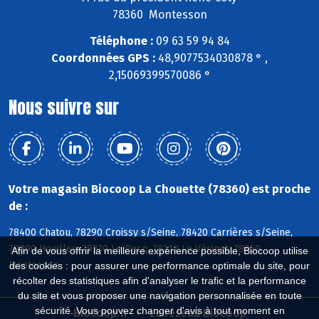
78360 Montesson
Téléphone :
09 63 59 94 84
Coordonnées GPS :
48,9077534030878 ° ,
2,15069399570086 °
Nous suivre sur
Votre magasin Biocoop La Chouette (78360) est proche
de :
78400 Chatou, 78290 Croissy s/Seine, 78420 Carrières s/Seine,
78800 Houilles, 78230 Le Pecq, 78110 Le Vésinet, 78360
Afin de vous offrir la meilleure expérience possible, Biocoop utilise
Montesson
des cookies : pour assurer une performance optimale du site, pour
récolter des statistiques afin d'analyser le trafic et la performance
du site et vous proposer une navigation personnalisée en toute
sécurité. Vous pouvez changer d'avis à tout moment en
Biocoop.fr
Le réseau Biocoop