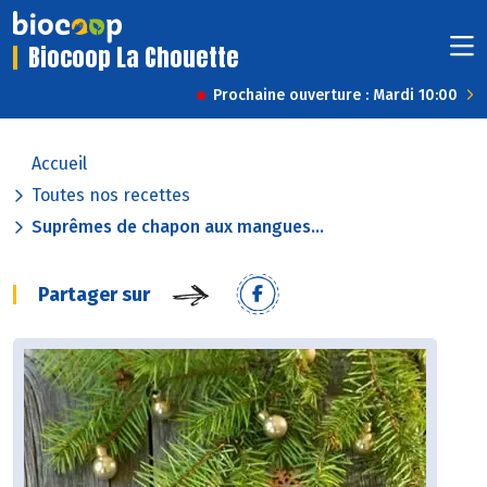
Biocoop La Chouette
Prochaine ouverture : Mardi 10:00
Accueil
Toutes nos recettes
Suprêmes de chapon aux mangues...
Partager sur