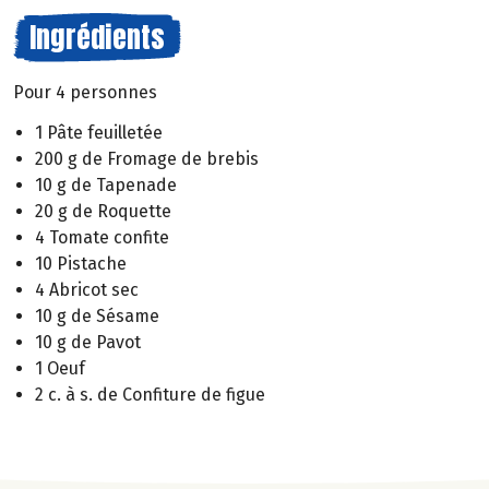
Ingrédients
Pour 4 personnes
1 Pâte feuilletée
200 g de Fromage de brebis
10 g de Tapenade
20 g de Roquette
4 Tomate confite
10 Pistache
4 Abricot sec
10 g de Sésame
10 g de Pavot
1 Oeuf
2 c. à s. de Confiture de figue