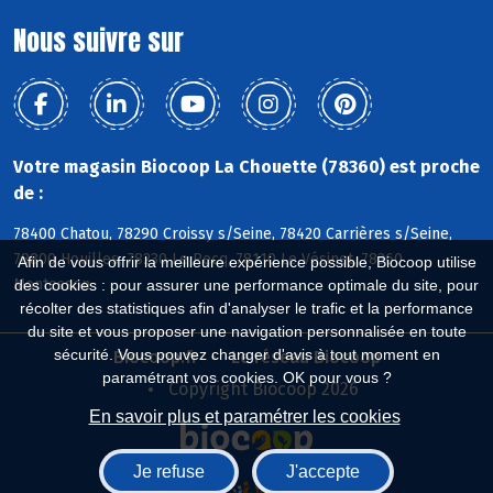
Nous suivre sur
Votre magasin Biocoop La Chouette (78360) est proche
de :
78400 Chatou, 78290 Croissy s/Seine, 78420 Carrières s/Seine,
78800 Houilles, 78230 Le Pecq, 78110 Le Vésinet, 78360
Afin de vous offrir la meilleure expérience possible, Biocoop utilise
Montesson
des cookies : pour assurer une performance optimale du site, pour
récolter des statistiques afin d'analyser le trafic et la performance
du site et vous proposer une navigation personnalisée en toute
sécurité. Vous pouvez changer d'avis à tout moment en
Biocoop.fr
Le réseau Biocoop
paramétrant vos cookies. OK pour vous ?
Copyright Biocoop 2026
En savoir plus et paramétrer les cookies
Je refuse
J'accepte
Réalisé par