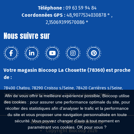
Téléphone :
09 63 59 94 84
Coordonnées GPS :
48,9077534030878 ° ,
2,15069399570086 °
Nous suivre sur
Votre magasin Biocoop La Chouette (78360) est proche
de :
78400 Chatou, 78290 Croissy s/Seine, 78420 Carrières s/Seine,
78800 Houilles, 78230 Le Pecq, 78110 Le Vésinet, 78360
Afin de vous offrir la meilleure expérience possible, Biocoop utilise
Montesson
des cookies : pour assurer une performance optimale du site, pour
récolter des statistiques afin d'analyser le trafic et la performance
du site et vous proposer une navigation personnalisée en toute
sécurité. Vous pouvez changer d'avis à tout moment en
Biocoop.fr
Le réseau Biocoop
paramétrant vos cookies. OK pour vous ?
Copyright Biocoop 2026