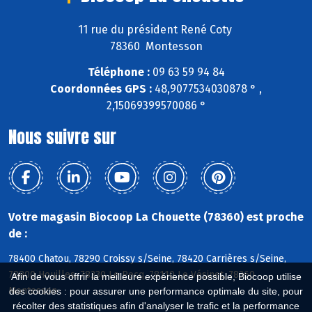
11 rue du président René Coty
78360 Montesson
Téléphone :
09 63 59 94 84
Coordonnées GPS :
48,9077534030878 ° ,
2,15069399570086 °
Nous suivre sur
Votre magasin Biocoop La Chouette (78360) est proche
de :
78400 Chatou, 78290 Croissy s/Seine, 78420 Carrières s/Seine,
78800 Houilles, 78230 Le Pecq, 78110 Le Vésinet, 78360
Afin de vous offrir la meilleure expérience possible, Biocoop utilise
Montesson
des cookies : pour assurer une performance optimale du site, pour
récolter des statistiques afin d'analyser le trafic et la performance