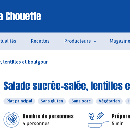
a Chouette
tualités
Recettes
Producteurs
Magazin
, lentilles et boulgour
Salade sucrée-salée, lentilles 
Plat principal
Sans gluten
Sans porc
Végétarien
Nombre de personnes
Prépara
4 personnes
5 min