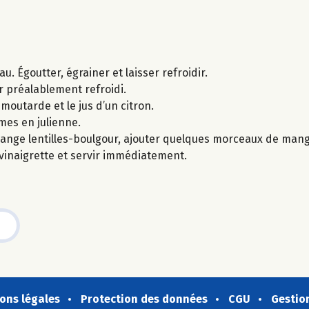
u. Égoutter, égrainer et laisser refroidir.
ur préalablement refroidi.
 moutarde et le jus d’un citron.
mes en julienne.
lange lentilles-boulgour, ajouter quelques morceaux de ma
vinaigrette et servir immédiatement.
ons légales
Protection des données
CGU
Gestio