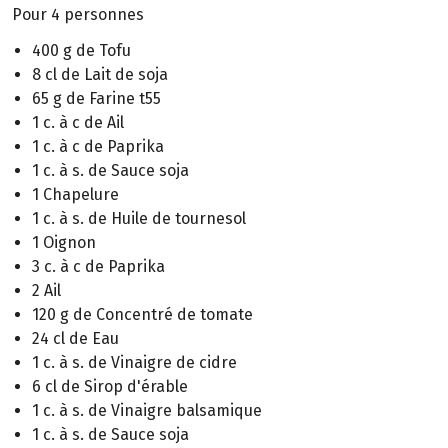
Pour 4 personnes
400 g de Tofu
8 cl de Lait de soja
65 g de Farine t55
1 c. à c de Ail
1 c. à c de Paprika
1 c. à s. de Sauce soja
1 Chapelure
1 c. à s. de Huile de tournesol
1 Oignon
3 c. à c de Paprika
2 Ail
120 g de Concentré de tomate
24 cl de Eau
1 c. à s. de Vinaigre de cidre
6 cl de Sirop d'érable
1 c. à s. de Vinaigre balsamique
1 c. à s. de Sauce soja