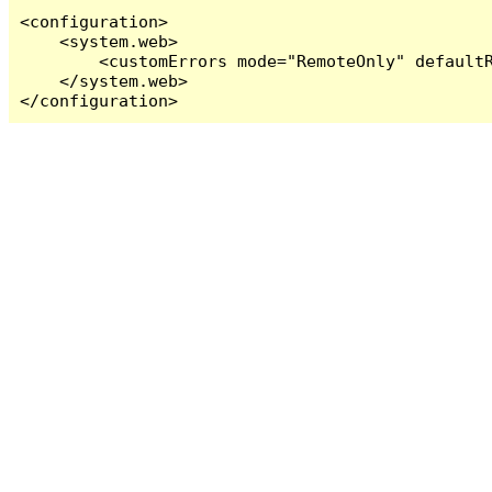
<configuration>

    <system.web>

        <customErrors mode="RemoteOnly" defaultR
    </system.web>

</configuration>