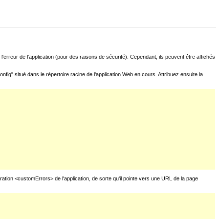
l'erreur de l'application (pour des raisons de sécurité). Cependant, ils peuvent être affichés
fig" situé dans le répertoire racine de l'application Web en cours. Attribuez ensuite la
uration <customErrors> de l'application, de sorte qu'il pointe vers une URL de la page