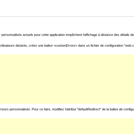
 personnalisés actuels pour cette application empêchent l'affichage à distance des détails de 
rdinateurs distants, créez une balise <customErrors> dans un fichier de configuration "web.con
urs personnalisée. Pour ce faire, modifiez l'attribut "defaultRedirect" de la balise de config