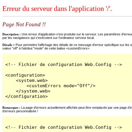
Erreur du serveur dans l'application '/'.
Page Not Found !!
Description :
Une erreur d'application s'est produite sur le serveur. Les paramètres d'erreur
par les navigateurs qui s'exécutent sur l'ordinateur serveur local.
Détails =
Pour permettre l'affichage des détails de ce message d'erreur spécifique sur les o
valeur "off" à l'attribut "mode" de cette balise <customErrors>.
<!-- Fichier de configuration Web.Config -->

<configuration>

    <system.web>

        <customErrors mode="Off"/>

    </system.web>

</configuration>
Remarques :
La page d'erreurs actuellement affichée peut être remplacée par une page d'erre
d'erreurs personnalisée !
<!-- Fichier de configuration Web.Config -->
