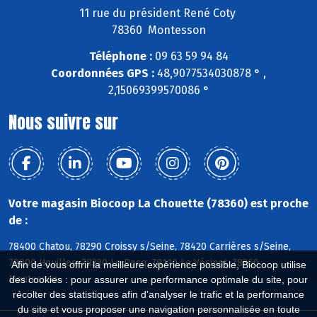
11 rue du président René Coty
78360 Montesson
Téléphone :
09 63 59 94 84
Coordonnées GPS :
48,9077534030878 ° ,
2,15069399570086 °
Nous suivre sur
Votre magasin Biocoop La Chouette (78360) est proche
de :
78400 Chatou, 78290 Croissy s/Seine, 78420 Carrières s/Seine,
78800 Houilles, 78230 Le Pecq, 78110 Le Vésinet, 78360
Afin de vous offrir la meilleure expérience possible, Biocoop utilise
Montesson
des cookies : pour assurer une performance optimale du site, pour
récolter des statistiques afin d'analyser le trafic et la performance
du site et vous proposer une navigation personnalisée en toute