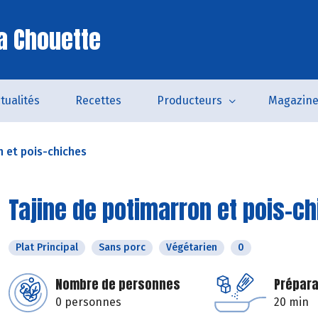
a Chouette
tualités
Recettes
Producteurs
Magazin
n et pois-chiches
Tajine de potimarron et pois-c
Plat Principal
Sans porc
Végétarien
0
Nombre de personnes
Prépara
0 personnes
20 min