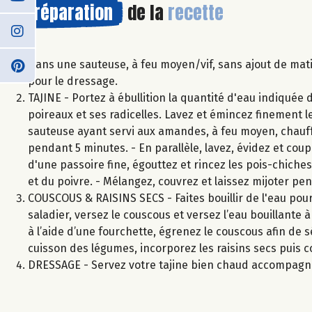
Préparation
de la
recette
Dans une sauteuse, à feu moyen/vif, sans ajout de mati
pour le dressage.
TAJINE - Portez à ébullition la quantité d'eau indiquée 
poireaux et ses radicelles. Lavez et émincez finement le
sauteuse ayant servi aux amandes, à feu moyen, chauffez 
pendant 5 minutes. - En parallèle, lavez, évidez et coupe
d'une passoire fine, égouttez et rincez les pois-chiches.
et du poivre. - Mélangez, couvrez et laissez mijoter pe
COUSCOUS & RAISINS SECS - Faites bouillir de l'eau pou
saladier, versez le couscous et versez l’eau bouillante 
à l’aide d’une fourchette, égrenez le couscous afin de sé
cuisson des légumes, incorporez les raisins secs puis c
DRESSAGE - Servez votre tajine bien chaud accompagné