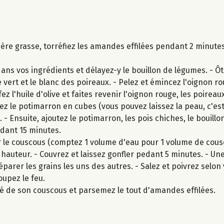
ère grasse, torréfiez les amandes effilées pendant 2 minutes
dans vos ingrédients et délayez-y le bouillon de légumes. - Ô
 vert et le blanc des poireaux. - Pelez et émincez l'oignon ro
l'huile d'olive et faites revenir l'oignon rouge, les poireaux
z le potimarron en cubes (vous pouvez laissez la peau, c'est bi
 - Ensuite, ajoutez le potimarron, les pois chiches, le bouill
ndant 15 minutes.
r le couscous (comptez 1 volume d'eau pour 1 volume de cous
à hauteur. - Couvrez et laissez gonfler pedant 5 minutes. - Une
parer les grains les uns des autres. - Salez et poivrez selon 
oupez le feu.
 de son couscous et parsemez le tout d'amandes effilées.