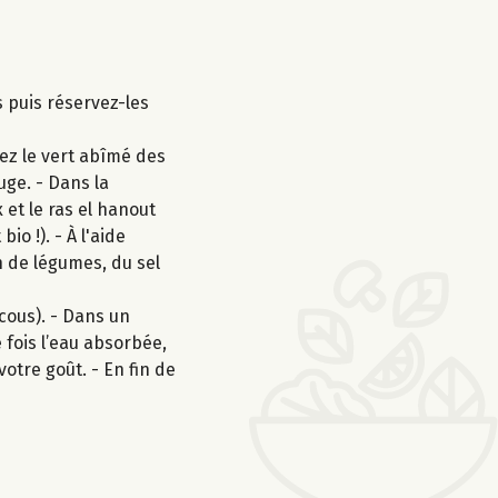
 puis réservez-les
tez le vert abîmé des
uge. - Dans la
 et le ras el hanout
o !). - À l'aide
on de légumes, du sel
cous). - Dans un
 fois l’eau absorbée,
votre goût. - En fin de