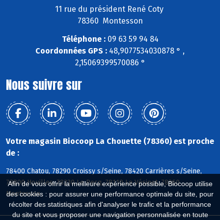
11 rue du président René Coty
78360 Montesson
Téléphone :
09 63 59 94 84
Coordonnées GPS :
48,9077534030878 ° ,
2,15069399570086 °
Nous suivre sur
Votre magasin Biocoop La Chouette (78360) est proche
de :
78400 Chatou, 78290 Croissy s/Seine, 78420 Carrières s/Seine,
78800 Houilles, 78230 Le Pecq, 78110 Le Vésinet, 78360
Afin de vous offrir la meilleure expérience possible, Biocoop utilise
Montesson
des cookies : pour assurer une performance optimale du site, pour
récolter des statistiques afin d'analyser le trafic et la performance
du site et vous proposer une navigation personnalisée en toute