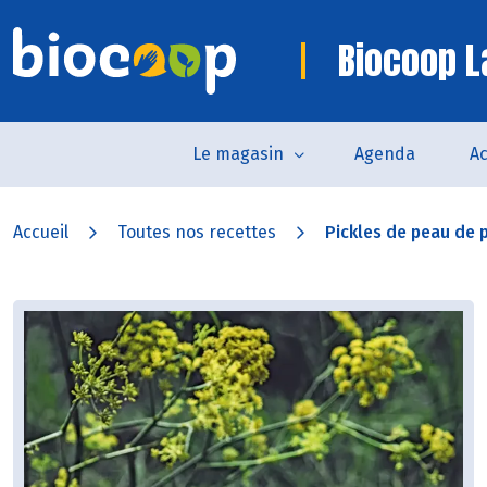
Biocoop L
Le magasin
Agenda
Ac
Accueil
Toutes nos recettes
Pickles de peau de 