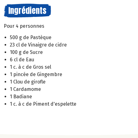
Ingrédients
Pour 4 personnes
500 g de Pastèque
23 cl de Vinaigre de cidre
100 g de Sucre
6 cl de Eau
1 c. à c de Gros sel
1 pincée de Gingembre
1 Clou de girofle
1 Cardamome
1 Badiane
1 c. à c de Piment d'espelette