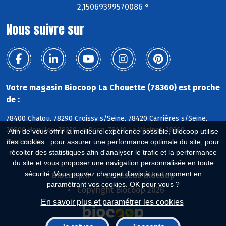
2,15069399570086 °
Nous suivre sur
Votre magasin Biocoop La Chouette (78360) est proche
de :
78400 Chatou, 78290 Croissy s/Seine, 78420 Carrières s/Seine,
78800 Houilles, 78230 Le Pecq, 78110 Le Vésinet, 78360
Afin de vous offrir la meilleure expérience possible, Biocoop utilise
Montesson
des cookies : pour assurer une performance optimale du site, pour
récolter des statistiques afin d'analyser le trafic et la performance
du site et vous proposer une navigation personnalisée en toute
sécurité. Vous pouvez changer d'avis à tout moment en
Biocoop.fr
Le réseau Biocoop
paramétrant vos cookies. OK pour vous ?
Copyright Biocoop 2026
En savoir plus et paramétrer les cookies