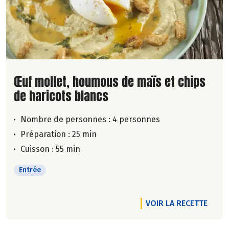
Lire la suite de la recette
Œuf mollet, houmous de maïs et chips
de haricots blancs
Nombre de personnes :
4 personnes
Préparation : 25 min
Cuisson : 55 min
Entrée
VOIR LA RECETTE