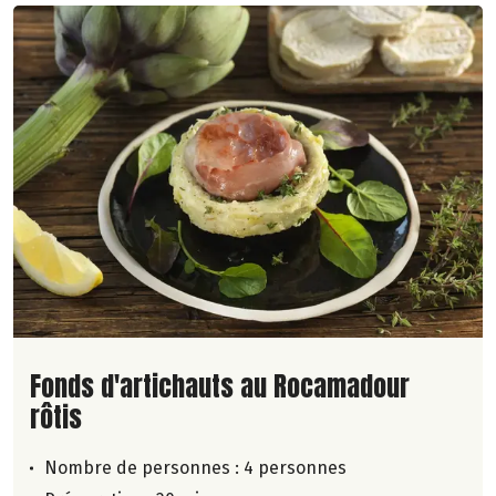
Lire la suite de la recette
Fonds d'artichauts au Rocamadour
rôtis
Nombre de personnes :
4 personnes