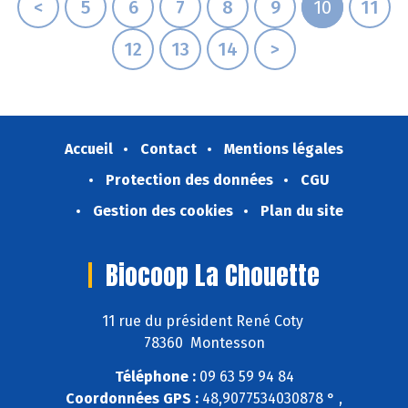
<
5
6
7
8
9
10
11
12
13
14
>
Accueil
Contact
Mentions légales
Protection des données
CGU
Gestion des cookies
Plan du site
Biocoop La Chouette
11 rue du président René Coty
78360 Montesson
Téléphone :
09 63 59 94 84
Coordonnées GPS :
48,9077534030878 ° ,