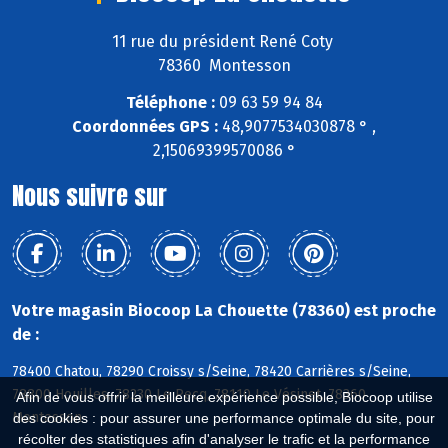
11 rue du président René Coty
78360 Montesson
Téléphone :
09 63 59 94 84
Coordonnées GPS :
48,9077534030878 ° ,
2,15069399570086 °
Nous suivre sur
Votre magasin Biocoop La Chouette (78360) est proche
de :
78400 Chatou, 78290 Croissy s/Seine, 78420 Carrières s/Seine,
78800 Houilles, 78230 Le Pecq, 78110 Le Vésinet, 78360
Afin de vous offrir la meilleure expérience possible, Biocoop utilise
Montesson
des cookies : pour assurer une performance optimale du site, pour
récolter des statistiques afin d'analyser le trafic et la performance