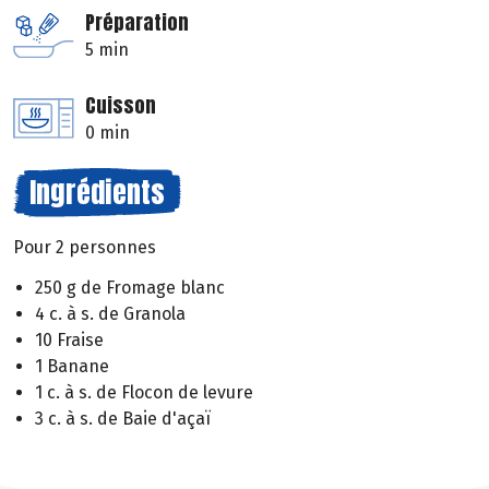
Préparation
5 min
Cuisson
0 min
Ingrédients
Pour 2 personnes
250 g de Fromage blanc
4 c. à s. de Granola
10 Fraise
1 Banane
1 c. à s. de Flocon de levure
3 c. à s. de Baie d'açaï