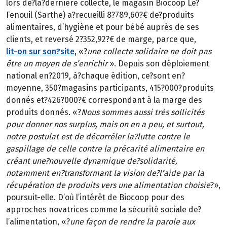
lors de?la?dernière collecte, le magasin Biocoop Le?
Fenouil (Sarthe) a?recueilli 8?789,60?€ de?produits
alimentaires, d’hygiène et pour bébé auprès de ses
clients, et reversé 2?352,92?€ de marge, parce que,
lit-on sur son?site
, «?
une collecte solidaire ne doit pas
être un moyen de s’enrichir
». Depuis son déploiement
national en?2019, à?chaque édition, ce?sont en?
moyenne, 350?magasins participants, 415?000?produits
donnés et?426?000?€ correspondant à la marge des
produits donnés. «?
Nous sommes aussi très sollicités
pour donner nos surplus, mais on en a peu, et surtout,
notre postulat est de décorréler la?lutte contre le
gaspillage de celle contre la précarité alimentaire en
créant une?nouvelle dynamique de?solidarité,
notamment en?transformant la vision de?l’aide par la
récupération de produits vers une alimentation choisie
?»,
poursuit-elle. D’où l’intérêt de Biocoop pour des
approches novatrices comme la sécurité sociale de?
l’alimentation, «?
une façon de rendre la parole aux