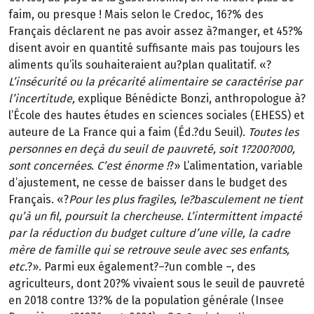
faim, ou presque ! Mais selon le Credoc, 16?% des
Français déclarent ne pas avoir assez à?manger, et 45?%
disent avoir en quantité suffisante mais pas toujours les
aliments qu’ils souhaiteraient au?plan qualitatif. «?
L’insécurité ou la précarité alimentaire se caractérise par
l’incertitude,
explique Bénédicte Bonzi, anthropologue à?
l’École des hautes études en sciences sociales (EHESS) et
auteure de La France qui a faim (Éd.?du Seuil).
Toutes les
personnes en deçà du seuil de pauvreté, soit 1?200?000,
sont concernées. C’est énorme !
?» L’alimentation, variable
d’ajustement, ne cesse de baisser dans le budget des
Français. «?
Pour les plus fragiles, le?basculement ne tient
qu’à un fil, poursuit la chercheuse. L’intermittent impacté
par la réduction du budget culture d’une ville, la cadre
mère de famille qui se retrouve seule avec ses enfants,
etc.
?». Parmi eux également?–?un comble –, des
agriculteurs, dont 20?% vivaient sous le seuil de pauvreté
en 2018 contre 13?% de la population générale (Insee