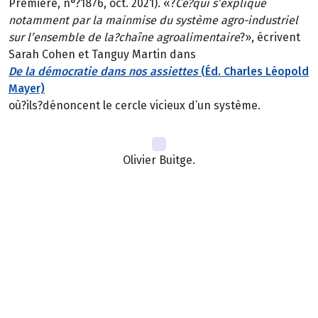
Première, n°?1876, oct. 2021). «?
Ce?qui s’explique
notamment par la mainmise du système agro-industriel
sur l’ensemble de la?chaîne agroalimentaire
?», écrivent
Sarah Cohen et Tanguy Martin dans
De la démocratie dans nos assiettes
(Éd. Charles Léopold
Mayer)
où?ils?dénoncent le cercle vicieux d’un système.
Olivier Buitge.
Olivier Buitge
Gérant du magasin
Biocoop de Talence
, près de
Bordeaux
Implanté dans une zone universitaire, Olivier?Buitge a vu