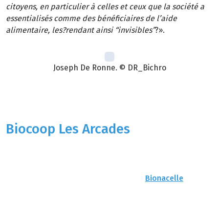
citoyens, en particulier à celles et ceux que la société a
essentialisés comme des bénéficiaires de l’aide
alimentaire, les?rendant ainsi “invisibles”
?».
Joseph De Ronne. © DR_Bichro
Joseph De Ronne
Gérant du magasin
Biocoop Les Arcades
, à?Saint-
Étienne
Deux associations locales qui contactent Biocoop Les
Arcades, un des?magasins de?la?Scop
Bionacelle
, et?
voilà Joseph De Ronne embarqué dans?le projet d’une?
caisse alimentaire. Elle ouvre, presque trois ans plus
tard, en janvier 2025 : peu de moyens, pas de