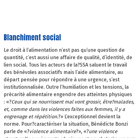
Gironde autour de «?
ces projets d’avenir qui permettent
de redonner du sens à?l’économie
?». Une autre caisse
d’alimentation est déjà en?marche avec?le?magasin
Biocoop de?Langon.
Blanchiment social
Le droit à l’alimentation n’est pas qu’une question de
quantité, c’est aussi une affaire de qualité, d’identité, de
lien social. Tous les acteurs de la?SSA saluent le travail
des bénévoles associatifs mais l’aide alimentaire, au
départ pensée pour répondre à une urgence, s’est
institutionnalisée. Outre l’humiliation et les tensions, la
précarité alimentaire engendre des atteintes physiques
: «?
Ceux qui se nourrissent mal vont grossir, être?malades,
et, comme dans les violences faites aux femmes, il y a
engrenage et répétition.
?» L’exceptionnel devient la
norme. Pour?caractériser la situation, Bénédicte Bonzi
parle de «?
violence alimentaire
?», «?
une violence