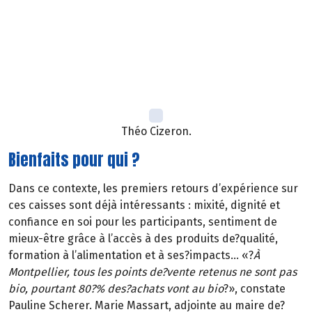
par les?industriels et la?GMS qui encouragent la
malbouffe. En changeant d’échelle, l’expérience pourrait
bouger pas mal de choses. Implanter des?agriculteurs là
où des?caisses se créent?par exemple, et donc
développer l’agriculture bio
?».
Théo Cizeron.
Bienfaits pour qui ?
Dans ce contexte, les premiers retours d’expérience sur
ces caisses sont déjà intéressants : mixité, dignité et
confiance en soi pour les participants, sentiment de
mieux-être grâce à l’accès à des produits de?qualité,
formation à l’alimentation et à ses?impacts… «?
À
Montpellier, tous les points de?vente retenus ne sont pas
bio, pourtant 80?% des?achats vont au bio
?», constate
Pauline Scherer. Marie Massart, adjointe au maire de?