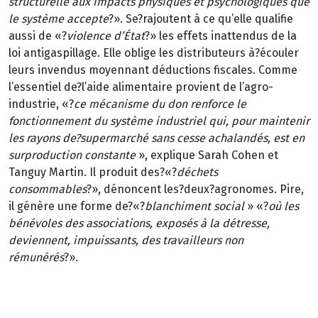
structurelle aux impacts physiques et psychologiques que
le système accepte
?». Se?rajoutent à ce qu’elle qualifie
aussi de «?
violence d’État
?» les effets inattendus de la
loi antigaspillage. Elle oblige les distributeurs à?écouler
leurs invendus moyennant déductions fiscales. Comme
l’essentiel de?l’aide alimentaire provient de l’agro-
industrie, «?
ce mécanisme du don renforce le
fonctionnement du système industriel qui, pour maintenir
les rayons de?supermarché sans cesse achalandés, est en
surproduction constante
», explique Sarah Cohen et
Tanguy Martin. Il produit des?«?
déchets
consommables
?», dénoncent les?deux?agronomes. Pire,
il génère une forme de?«?
blanchiment social
» «?
où les
bénévoles des associations, exposés à la détresse,
deviennent, impuissants, des travailleurs non
rémunérés
?».
Théo Cizeron